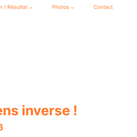
on / Résultat
Photos
Contact
ens inverse
!
6