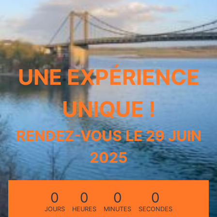
UNE EXPÉRIENCE
UNIQUE !
RENDEZ-VOUS LE 29 JUIN
2025
0
0
0
0
JOURS
HEURES
MINUTES
SECONDES